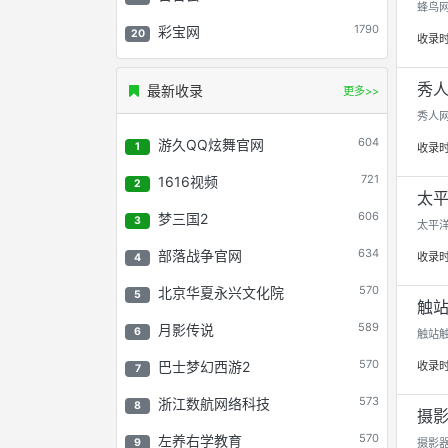
蜂鸟网
1790
彩宝网
20
收录
秀人网
最新收录
更多>>
秀人网
604
游久QQ炫舞官网
1
收录
721
1616视频
2
太平
606
梦三国2
3
太平洋
634
部落战争官网
收录
4
570
北京华夏永兴文化院
5
触站 
589
月影传说
6
触站触
570
巴士梦幻西游2
收录
7
573
浙江数航网络科技
8
摄影器
570
左养右学教育
9
摄影器