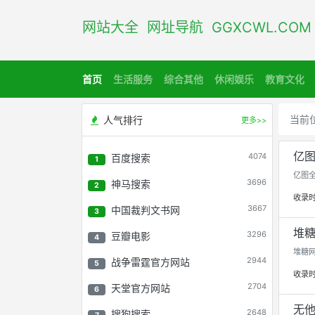
网站大全 网址导航 GGXCWL.CO
首页
生活服务
综合其他
休闲娱乐
教育文化
当前
人气排行
更多>>
亿图
4074
百度搜索
1
亿图全
3696
神马搜索
2
收录
3667
中国裁判文书网
3
堆糖网
3296
豆瓣电影
4
堆糖网
2944
战争雷霆官方网站
5
收录
2704
天堂官方网站
6
无他
2648
搜狗搜索