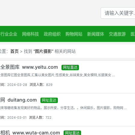
M
行业企业
网络科技
政府组织
购物网站
新闻媒体
交通旅游
医
位置：
首页
> 找到
“图片摄影”
相关的网站
全景图库 www.yeitu.com
网址直达
景图库亿图全景图库,汇集以美女图片,性感美女,丝袜美女,美女模特,长腿美女 ...
时间：
2024-03-28
浏览人数：
829
 duitang.com
网址直达
来堆糖收集发现美好的物品，展示所爱，分享生活。。休闲娱乐，图片摄影，购物网 ...
时间：
2024-03-01
浏览人数：
722
相机 www.wuta-cam.com
网址直达