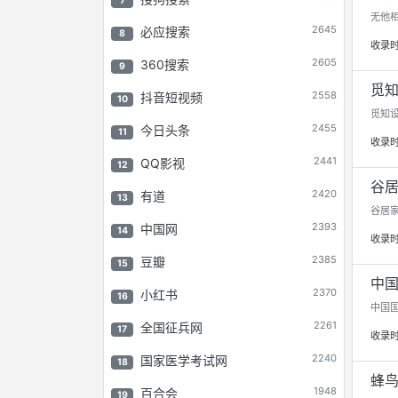
7
无他相
2645
必应搜索
8
收录
2605
360搜索
9
觅知
2558
抖音短视频
10
觅知
2455
今日头条
11
收录
2441
QQ影视
12
谷居
2420
有道
13
谷居家
2393
中国网
14
收录
2385
豆瓣
15
中国
2370
小红书
16
中国国
2261
全国征兵网
17
收录
2240
国家医学考试网
18
蜂鸟网
1948
百合会
19