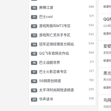
588
收录
麻辣江湖
10
571
巴士csol
11
QQ相
542
游戏狗我叫MT2专区
QQ相
12
收录
555
游戏狗亡灵杀手专区
13
534
冠军足球经理官方网站
14
爱壁纸
564
QQ飞车官网合作站
爱壁纸H
15
收录
211
巴士战舰世界
16
227
巴士火影忍者专区
17
黑光
黑光网
192
56网原创频道
18
收录
200
太平洋时尚网悦读频道
19
209
华声读书
鸟网 
20
鸟网