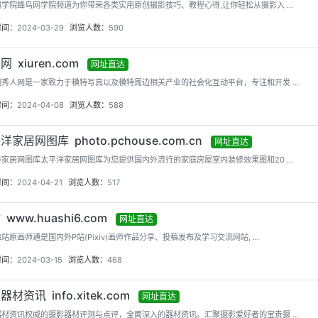
学院蜂鸟网学院频道为你带来各类实用原创摄影技巧、教程心得,让你轻松从摄影入 ...
时间：
2024-03-29
浏览人数：
590
 xiuren.com
网址直达
秀人网是一家致力于模特写真以及模特周边相关产业的社会化互动平台，专注和开发 ...
时间：
2024-04-08
浏览人数：
588
洋家居网图库 photo.pchouse.com.cn
网址直达
家居网图库太平洋家居网图库为您提供国内外流行的家庭房屋室内装修效果图和20 ...
时间：
2024-04-21
浏览人数：
517
www.huashi6.com
网址直达
站原画师通是国内外P站(Pixiv)画师作品分享、投稿发布及学习交流网站, ...
时间：
2024-03-15
浏览人数：
468
材资讯 info.xitek.com
网址直达
材资讯权威的摄影器材评测与点评，全面深入的器材资讯。汇聚摄影爱好者的宝贵摄 ...