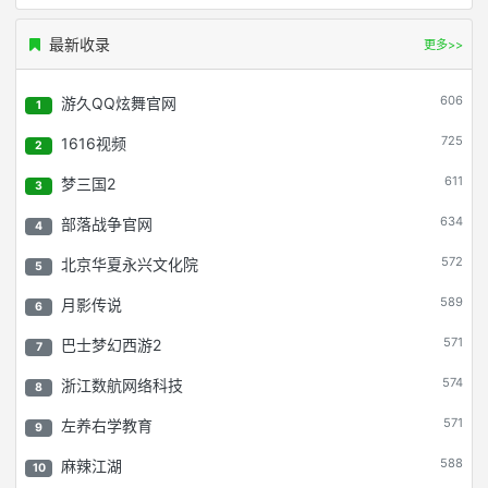
最新收录
更多>>
606
游久QQ炫舞官网
1
725
1616视频
2
611
梦三国2
3
634
部落战争官网
4
572
北京华夏永兴文化院
5
589
月影传说
6
571
巴士梦幻西游2
7
574
浙江数航网络科技
8
571
左养右学教育
9
588
麻辣江湖
10