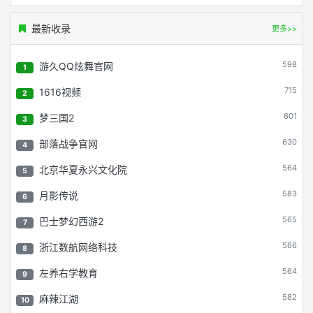
最新收录
更多>>
598
游久QQ炫舞官网
1
715
1616视频
2
601
梦三国2
3
630
部落战争官网
4
564
北京华夏永兴文化院
5
583
月影传说
6
565
巴士梦幻西游2
7
566
浙江数航网络科技
8
564
左养右学教育
9
582
麻辣江湖
10